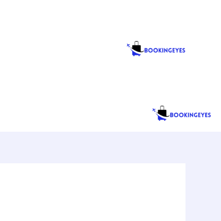
خطي
لى
لمحتوى